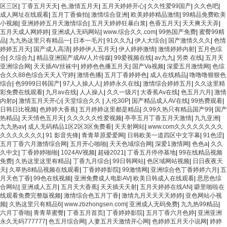
区三区
|
丁香五月天天
|
色,激情五月天
|
五月天婷婷开心
|
久久性爱99国产
|
久久色吧
|
成人网址在线观看
|
五月丁香偷拍
|
激情综合亚洲
|
欧美婷婷精品激情
|
99精品免费欧美
小视频
|
亚洲婷婷五月天激情综合
|
五月天婷婷狂暴白浆
|
色香五月天
|
天天爽天天弄
|
五月天成人网婷婷
|
亚洲成人无码网站
|
www.综合久久.com
|
99热国产免费
|
蜜臀99精
品
|
九九热这里只有精品一
|
日本一毛片
|
91久久九
|
伊人大综合
|
国产激情久久久
|
色情
婷婷五月天
|
国产成人高清
|
婷婷伊人五月天
|
伊人婷婷激情
|
激情婷婷内射
|
五月色综
合
|
久综合九
|
精品亚洲国产成AV人片传媒
|
99爱视频在线
|
av九九
|
另类 在线
|
五月天
亚洲综合网
|
天天插AV丝袜中
|
婷婷色色播五月天
|
国产Va视频
|
深爱五月激情网
|
色综
合久久88色综合天天人守婷
|
激情色播
|
五月丁香婷婷色
|
成人在线精品
|
噜噜噜狠狠色
综合
|
色9999日韩国产
|
97人人操人人
|
婷婷永久在线
|
激情综合婷婷五月
|
久久这里精
彩免费在线观看
|
九月av在线
|
人人操人
|
久久一级片
|
大香蕉Av在线
|
色五月六月
|
激情
内射p
|
激情五月天开心
|
天堂综合久久
|
人伦30P
|
国产精品成人AV在线
|
99热费观看
|
日韩日比视频
|
色婷婷大香蕉
|
五月婷婷这里都是精品
|
久99久热只有精品国产99
|
国产
热精品
|
天天情色五月天
|
久久久久久性爱视频
|
亭亭五月丁香五月天激情
|
九九亚洲
|
九九热av
|
成人无码精品1区2区3区免费看
|
天天射网站
|
www.com久久久久久久久久
久久久久久久久
|
91 影音先锋
|
青青草原爱爱网
|
日韩欧美一道四区中文字幕
|
91色涩
|
五月丁香六月激情综合网
|
五月开心啪啪
|
天天色域综合网
|
深爱1激情网
|
色色a
|
久久
久中文
|
丁香婷婷啪啪
|
1024AV视频
|
超碰2021
|
丁香五月停停基地
|
99在线精品视频
免费
|
久热这里这里有精品
|
丁香九月综合
|
99日韩网站
|
色区域网站视频
|
日日夜夜天
天
|
久草热8精品视频在线观看
|
丁香婷婷影院
|
99激情网
|
亚洲综合色丁香婷婷六月
|
五
月天色丁香
|
99色在线视频
|
亚洲免费成人电影AV
|
欧美日韩成人在线观看
|
思思色综
合网站
|
亚洲成人五月
|
五月天大香蕉
|
天天插天天射
|
五月天婷婷在线AN
|
噼里啪啦在
线观看免费完整版视频
|
激情综合色五月丁香
|
激情九月天天天天婷婷
|
亚色网站小视
频
|
久热这里只有精品6
|
www.zbzhongsen.com
|
亚洲成人无码免费
|
九九热99精品
|
六月丁香啪
|
青青草蜜臀
|
丁香五月首页
|
丁香婷婷影院
|
五月丁香六月色婷
|
亚洲亚洲
永久无码777777
|
色五月综合网
|
人妻五月天激情开心网
|
色婷婷五月天小说网
|
婷婷