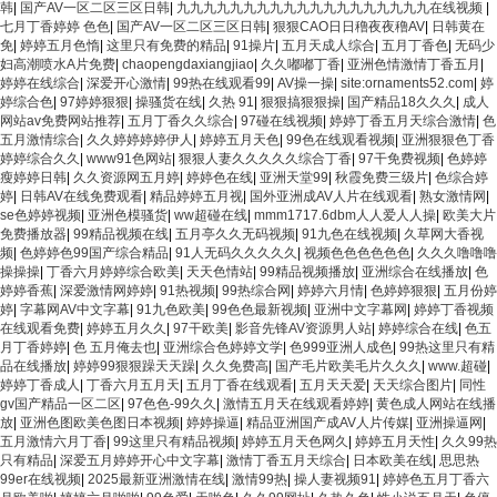
韩
|
国产AV一区二区三区日韩
|
九九九九九九九九九九九九九九九九九九九在线视频
|
七月丁香婷婷 色色
|
国产AV一区二区三区日韩
|
狠狠CAO日日穞夜夜穞AV
|
日韩黄在
免
|
婷婷五月色惰
|
这里只有免费的精品
|
91操片
|
五月天成人综合
|
五月丁香色
|
无码少
妇高潮喷水A片免费
|
chaopengdaxiangjiao
|
久久嘟嘟丁香
|
亚洲色情激情丁香五月
|
婷婷在线综合
|
深爱开心激情
|
99热在线观看99
|
AV操一操
|
site:ornaments52.com
|
婷
婷综合色
|
97婷婷狠狠
|
操骚货在线
|
久热 91
|
狠狠搞狠狠操
|
国产精品18久久久
|
成人
网站av免费网站推荐
|
五月丁香久久综合
|
97碰在线视频
|
婷婷丁香五月天综合激情
|
色
五月激情综合
|
久久婷婷婷婷伊人
|
婷婷五月天色
|
99色在线观看视频
|
亚洲狠狠色丁香
婷婷综合久久
|
www91色网站
|
狠狠人妻久久久久久综合丁香
|
97干免费视频
|
色婷婷
瘦婷婷日韩
|
久久资源网五月婷
|
婷婷色在线
|
亚洲天堂99
|
秋霞免费三级片
|
色综合婷
婷
|
日韩AV在线免费观看
|
精品婷婷五月视
|
国外亚洲成AV人片在线观看
|
熟女激情网
|
se色婷婷视频
|
亚洲色模骚货
|
ww超碰在线
|
mmm1717.6dbm人人爱人人操
|
欧美大片
免费播放器
|
99精品视频在线
|
五月亭久久无码视频
|
91九色在线视频
|
久草网大香视
频
|
色婷婷色99国产综合精品
|
91人无码久久久久久
|
视频色色色色色色
|
久久久噜噜噜
操操操
|
丁香六月婷婷综合欧美
|
天天色情站
|
99精品视频播放
|
亚洲综合在线播放
|
色
婷婷香蕉
|
深爱激情网婷婷
|
91热视频
|
99热综合网
|
婷婷六月情
|
色婷婷狠狠
|
五月份婷
婷
|
字幕网AV中文字幕
|
91九色欧美
|
99色色最新视频
|
亚洲中文字幕网
|
婷婷丁香视频
在线观看免费
|
婷婷五月久久
|
97干欧美
|
影音先锋AV资源男人站
|
婷婷综合在线
|
色五
月丁香婷婷
|
色 五月俺去也
|
亚洲综合色婷婷文学
|
色999亚洲人成色
|
99热这里只有精
品在线播放
|
婷婷99狠狠躁天天躁
|
久久免费高
|
国产毛片欧美毛片久久久
|
www.超碰
|
婷婷丁香成人
|
丁香六月五月天
|
五月丁香在线观看
|
五月天天爱
|
天天综合图片
|
同性
gv国产精品一区二区
|
97色色-99久久
|
激情五月天在线观看婷婷
|
黄色成人网站在线播
放
|
亚洲色图欧美色图日本视频
|
婷婷操逼
|
精品亚洲国产成AV人片传媒
|
亚洲操逼网
|
五月激情六月丁香
|
99这里只有精品视频
|
婷婷五月天色网久
|
婷婷五月天性
|
久久99热
只有精品
|
深爱五月婷婷开心中文字幕
|
激情丁香五月天综合
|
日本欧美在线
|
思思热
99er在线视频
|
2025最新亚洲激情在线
|
激情99热
|
操人妻视频91
|
婷婷色五月丁香六