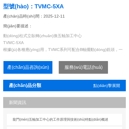
型號(hào)：TVMC-5XA
產(chǎn)品時(shí)間：2025-12-11
簡(jiǎn)要描述：
動(dòng)柱式立臥轉(zhuǎn)換五軸加工中心
TVMC-5XA
根據(jù)各種應(yīng)用，TVMC系列可配合B軸擺動(dòng)銑頭，一
個(gè)或兩個(gè)迴轉(zhuǎn)工作臺(tái)垂直A軸或水平C軸成為一個
(gè)五軸聯(lián)動(dòng)加工中心。 力矩電機(jī)驅(qū)動(dòng)B軸
產(chǎn)品咨詢(xún)
服務(wù)電話(huà)
連續(xù)擺動(dòng)銑頭，沒(méi)有傳統(tǒng)的機(jī)械運(yùn)動
(dòng)部件，它保證了大的運(yùn)動(dòng)活力和線(xiàn)性度對
(duì)精加工表面提供更高的性能。直讀系統(tǒng)經(jīng)由高精度角
產(chǎn)品分類
點(diǎn)擊展開
度編碼器結(jié)合提供高精精度。高的動(dòng)態(tài)擺動(dòng)銑
(lèi)
(kāi)+
頭擺動(dòng)範(fàn)圍為正負(fù)角度可達(dá)30度。
新聞資訊
龍門(mén)五軸加工中心的工作原理與技術(shù)特點(diǎn)概述