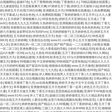
合视频网站
|
超碰97色
|
九月丁香网婷婷
|
99操
|
丁香激情久久
|
79精品视频在线观看,
|
九九家庭影院
|
天天想夜夜爽天天爽
|
97婷婷五月丁香
|
婷婷五月天激情小说
|
婷婷色婷
婷
|
婷婷五月天伦理
|
538任你爽
|
亚洲图色五月天
|
99噜噜噜在线播放
|
久热免费视频
|
中文字幕成人
|
色综合色色
|
久久免费精彩视频
|
丁香婷婷激情六月五月开心
|
久久人妻
伊人
|
五月婷婷丁香狠狠撸久久
|
99亚色色色
|
婷婷五月天亚洲综合
|
五月成人丁香
av91
|
色色色九九九五月婷婷
|
久热婷婷综合
|
亚洲视频在线观看
|
色日本颜射
|
丁香九
月激情
|
色狠狠综合
|
狼友视频在线观看18
|
五月激情婷婷在线
|
色色色热热热
|
五月婷
婷六月激情
|
波多野结衣AV无码Porn
|
五月婷婷狠狠干
|
五月婷婷色五月
|
婷婷五月天
激情诱惑
|
五月婷婷色欲
|
婷婷色色五月天
|
色欲一区二区三区精品A片
|
98色花堂
98t.R
|
色五月婷婷网
|
大香蕉综合在线
|
www.91.com黄
|
开心五月天激情网
|
亚洲精品
无人区
|
亚洲日韩乱码一区二区三区四区
|
国产精产国品一二三在观看
|
少妇熟女视频
一区二区三区
|
亚洲免费综合一区
|
大香蕉福利导航
|
少妇伦子伦精品无吗
|
欧美成人精
品A片免费一区99
|
av九九
|
久热9
|
99在线观看
|
五月丁香好婷婷A片网
|
99久久网站
|
深情五月天
|
亚洲精品激情
|
大香蕉99
|
欧美色五月
|
337p大胆噜噜噜噜噜91Av
|
色五月
播五月
|
狠狠ri
|
99视频日韩
|
中文婷婷狠狠
|
99热销国产这里有精品
|
91精品久久久久
久
|
5月婷婷性视频
|
国产探花AV在线
|
狠狠操在线视频
|
www,五月天激情
|
激情婷婷五
月天在线观看
|
五月婷婷亞洲中文
|
七七九色
|
成人短视频在线观看
|
色99色
|
国产精品
天天狠天天看
|
综合玖玖偷拍
|
伊人网欧美在线男人天堂五月丁香
|
久久激情综合
|
久久
久久久99日本
|
成人综合视频在线
|
色婷婷内射
|
五月丁香亚洲校园欧美
|
日韩av网址大
全
|
狠狠五月激情丁香六月
|
av在线免费播放
|
婷婷天天色
|
中文中文在线
|
五月丁香久
人妻中文
|
草草视频91
|
亚洲激情电影五月天色婷婷丁香一起草
|
婷色五月天
|
区区久
久妻
|
天天爱天天做天天爽
|
丁香五月色欲
|
思思热精品在线视频
|
亚洲中字AV电影在线
网站
|
www.91AV.com
|
伊人丁香五月
|
超碰日日操
|
婷婷激情五月
|
久久精品系列
|
欧美
综合在线五月天色婷婷
|
人妻综合网
|
这里只有精品视频在线看
|
99热首页
|
人妻丰满精
品一区二区A片
|
婷婷色偷拍
|
国产精品久久久99视频
|
五月丁香婷婷成人网
|
五月丁香
婷婷色
|
亚洲亚洲人成综合网络
|
三级三久久线久久99久目本WW
|
色五月天天
|
狠狠操