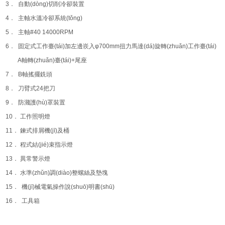
3． 自動(dòng)切削冷卻裝置
4． 主軸水溫冷卻系統(tǒng)
5． 主軸#40 14000RPM
6． 固定式工作臺(tái)加左邊崁入φ700mm扭力馬達(dá)旋轉(zhuǎn)工作臺(tái)
A軸轉(zhuǎn)臺(tái)+尾座
7． B軸搖擺銑頭
8． 刀臂式24把刀
9． 防濺護(hù)罩裝置
10． 工作照明燈
11． 鍊式排屑機(jī)及桶
12． 程式結(jié)束指示燈
13． 異常警示燈
14． 水準(zhǔn)調(diào)整螺絲及墊塊
15． 機(jī)械電氣操作說(shuō)明書(shū)
16． 工具箱