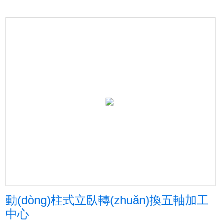
動(dòng)柱式立臥轉(zhuǎn)換五軸加工
中心