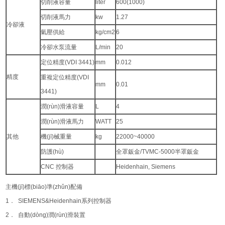
切削液容量
liter
600(1000)
切削液馬力
kw
1.27
冷卻液
氣壓供給
kg/cm2
6
冷卻水泵流量
L/min
20
定位精度(VDI 3441)
mm
0.012
精度
重複定位精度(VDI
mm
0.01
3441)
潤(rùn)滑液容量
L
4
潤(rùn)滑液馬力
WATT
25
其他
機(jī)械重量
kg
22000~40000
防護(hù)
全罩鈑金/TVMC-5000半罩鈑金
CNC 控制器
Heidenhain, Siemens
主機(jī)標(biāo)準(zhǔn)配備
1． SIEMENS&Heidenhain系列控制器
2． 自動(dòng)潤(rùn)滑裝置