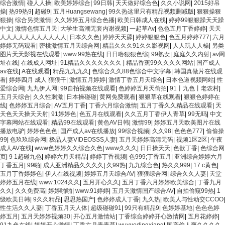
综合激情
|
碰人人操
|
欧美婷婷综合
|
99日韩
|
天天做好综合色
|
久久小说网
|
2015好吊
操
|
热99热9
|
超碰9
|
五月Huangsewang
|
99久热这里只有精品视频删减版
|
狠狠操狠
狠操
|
综合另类激情
|
久久婷婷五月综合色播
|
欧美日韩成人在线
|
婷婷99狠狠躁天天躁
中文
|
激情色情五月天
|
大学生高潮无套内谢视频
|
一起草Av
|
色色五月丁香婷婷
|
天天
人人人人人人人人人人人
|
日本久久色
|
婷婷天天舔
|
婷婷狠狠色
|
色五月婷婷777
|
六月
婷婷无码观看
|
密桃激情五月天综合网
|
精品久久久91久久影视网
|
人人玩人人橾
|
另类
图片天天影视在线观看
|
www.99热在线
|
日日噜狠狠色综
|
99熟女
|
庭庭久久内射
|
av网
址在线
|
在线成人网址
|
91精品久久久久久久久
|
精品香蕉99久久久久网站
|
国产成人
av在线
|
A在线观看
|
精品九九九久
|
色综合久久88色综合中文字幕
|
韩国真做片在线观
看
|
婷婷四月 成人 狠狠干
|
激情五月婷婷
|
激情丁香五月天综合
|
日本色道视频网站
|
性
爱综合网
|
九九伊人网
|
99自拍视频在线观看
|
色婷婷五月天偷拍
|
91丨九色丨老农村
|
五月天综合
|
久久性刺激
|
日本操碰碰
|
黄网免费观看
|
狠狠草在线观看
|
狠狠色婷婷在
线
|
色婷婷五月综合
|
AV五月丁香
|
丁香六月综合激情
|
五月丁香久久精品在线观看
|
天
天色天天操天天射
|
91婷婷色
|
色五月在线观看
|
久久五月丁香伊人青草
|
99无吗
|
中文
字幕网站在线观看
|
精品99在线观看
|
黄色AV日韩
|
激情99
|
婷婷五月天欧美图片在线
播放电驴
|
婷婷色色色
|
国产成人av在线播放
|
99综合视频
|
久久98
|
色色色777
|
偷偷操
99
|
色玖玖综合网
|
极品人妻VIDEOSSS人妻
|
五月天婷婷高清无码
|
视频1区2区
|
午夜
成人AV在线
|
www色婷婷久久综合久色
|
www久久久
|
日日操天天
|
色欲丁香
|
色综合网
页
|
9 1超碰九色
|
婷婷六月天精品
|
婷婷丁香视频
|
色999;丁香五月
|
亚洲综合婷婷六月
丁香五月
|
99啪
|
成人亚洲精品久久久久
|
久99热
|
九九综合色
|
热久久999
|
17.c黄色
|
五月丁香婷婷色
|
伊人在线视频
|
婷婷五月天综合AV
|
狠狠综合网
|
综合久久人妻
|
天堂
婷婷五月在线
|
www.1024久久
|
五月开心久久
|
五月丁香六月婷婷欧美综合
|
丁香九月
久久
|
久久免费高
|
婷婷啪啪
|
www.91婷婷
|
五月天激情国产综合AV
|
自拍偷窥99热
|
1
级欧美日韩
|
9久久精品
|
思思热国产
|
色婷婷成人丁香
|
九久热
|
欧美人与性动交CCOO
|
性生活久久人妻
|
丁香五月天人体
|
超级碰碰91
|
99只有精品9
|
色婷婷基地
|
色色色婷
婷五月
|
五月天婷婷视频30
|
开心五月激情站
|
丁香综合婷婷开心激情网
|
五月花婷婷
|