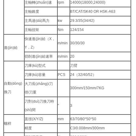
主軸轉(zhuǎn)速
rpm
14000(18000,24000)
主軸錐度
BT/CAT/SK40 OR HSK-A63
主馬達(dá)馬力
kw
29.3/35(34/42)
主軸扭矩
Nm
124/154
快速進(jìn)給（X，
m/min
30/30/30
Y，Z）
進(jìn)給
切削進(jìn)給速率
m/min
20
刀庫(kù)型式
刀臂
刀庫(kù)容量
PCS
24（32/40/52）
自動(dòng)
大刀長(zhǎng)/刀
300mm/150mm/7KG
換刀
徑/刀重
刀對(duì)刀換刀時
″
3
(shí)間
直徑(X/Y/Z)
mm
63/70/80*50*50
螺桿
精度
C3/0.008mm/300mm