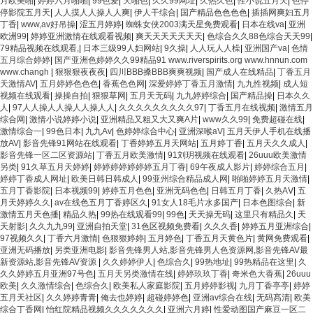
月欧美啪
|
婷婷六月啪啪
|
99色爱
|
天啪色
|
久久99网址
|
久热久色
|
性小说五月天
|
色停
停影院五月天
|
人人摸人人操人人爽
|
伊人干综合
|
国产精品色色色色
|
插插网爽妇五月
丁香
|
www,av好吊操
|
涩五月婷婷
|
蜘蛛女侠2003满天星免费观看
|
日本在线va
|
亚洲
欧洲99
|
婷婷亚洲激情在线观看视频
|
爽天天天天天天天
|
色综合久久88色综合天天99
|
79精品视频在线观看,
|
日本三级99人妇网站
|
9久操
|
人人玩人人橾
|
亚洲国产va
|
色情
五月综合婷婷
|
国产亚洲色婷婷久久99精品91 www.riverspirits.org www.hnnun.com
www.changh
|
狠狠狠夜夜夜
|
四川BBB搡BBB爽爽视频
|
国产成人在线精品
|
丁香五月
天激情AV
|
五月婷婷色色色
|
香蕉色色网
|
深爱婷婷丁香五月激情
|
九九性视频
|
成人短
视频在线观看
|
操操自拍
|
狠狠草网
|
五月天无码
|
九九婷婷综合
|
国产精品操
|
日本久久
人
|
97人人操人人操人人操人人
|
久久久久久久久久久97
|
丁香五月在线视频
|
激情五月
综合网
|
激情小说婷婷小说
|
亚洲精品又粗又大又爽A片
|
www久久99
|
免费超碰在线
|
激情综合一
|
99色日本
|
九九Av
|
色婷婷综合中心
|
亚洲深喉aV
|
五月天伊人手机在线播
放AV
|
影音先锋91网站在线观看
|
丁香婷婷五月天网站
|
五月婷丁香
|
五月天久久成人
|
影音先锋一区二区资源站
|
丁香五月欧美激情
|
91刘玥视频在线观看
|
26uuu欧美激情
另类
|
91久草五月天婷婷
|
婷婷婷婷婷婷婷五月丁香
|
69午夜成人影片
|
婷婷综合五月
|
婷婷丁香成人网址
|
欧美日韩日韩成人
|
99亚州综合精品成人网
|
啪啪婷婷五月天激情
|
五月丁香影院
|
日本视频99
|
婷婷五月色色
|
亚洲无码色色
|
日韩五月丁香
|
久热AⅤ
|
五
月天婷婷久久
|
av在线色五月丁香婷区久
|
91女人18毛片水多国产
|
日本色图综合
|
新
激情五月天色播
|
精品久热
|
99热在线观看99
|
99色
|
天天操无码
|
这里只有精品久
|
天
天射影
|
久久九九99
|
亚洲自拍天堂
|
31色区视频免费看
|
久久久香
|
婷婷五月亚洲综合
|
97视频久久
|
丁香六月激情
|
色狠狠婷婷
|
五月婷色
|
丁香五月天黄色片
|
黄网免费观看
|
亚洲无码播放
|
另类亚洲电影
|
影音先锋男人站,影音先锋男人色资源网,影音先锋AV最
新资源站,影音先锋AV资源
|
久久婷婷伊人
|
色综合久
|
99热地址
|
99热精品在这里
|
久
久久婷婷五月亚洲97号色
|
五月天另类激情在线
|
婷婷玖玖丁香
|
奇米色大香蕉
|
26uuu
欧美
|
久久激情综合
|
色综合久
|
欧美私人家庭影院
|
五月婷婷影视
|
九月丁香亭亭
|
婷婷
五月天社区
|
久久婷婷青青
|
俺去也婷婷
|
超碰婷婷色
|
亚洲av综合在线
|
无码髙清
|
欧美
综合丁香网
|
怡红院精品视频久久久久久久久
|
亚洲六月婷
|
性爱动图国产麻豆一区二