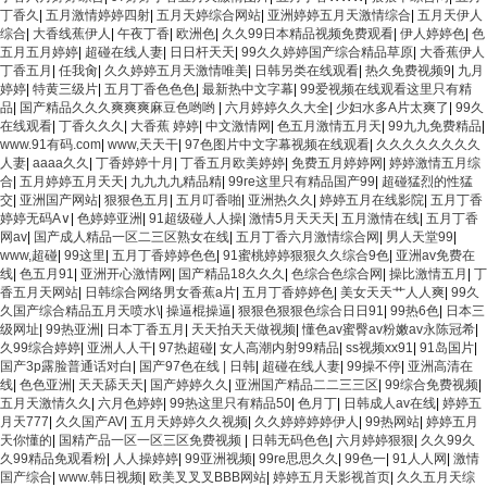
丁香久
|
五月激情婷婷四射
|
五月天婷综合网站
|
亚洲婷婷五月天激情综合
|
五月天伊人
综合
|
大香线蕉伊人
|
午夜丁香
|
欧洲色
|
久久99日本精品视频免费观看
|
伊人婷婷色
|
色
五月五月婷婷
|
超碰在线人妻
|
日日杆天天
|
99久久婷婷国产综合精品草原
|
大香蕉伊人
丁香五月
|
任我肏
|
久久婷婷五月天激情唯美
|
日韩另类在线观看
|
热久免费视频9
|
九月
婷婷
|
特黄三级片
|
五月丁香色色色
|
最新热中文字幕
|
99爱视频在线观看这里只有精
品
|
国产精品久久久爽爽爽麻豆色哟哟
|
六月婷婷久久大全
|
少妇水多A片太爽了
|
99久
在线观看
|
丁香久久久
|
大香蕉 婷婷
|
中文激情网
|
色五月激情五月天
|
99九九免费精品
|
www.91有码.com
|
www,天天干
|
97色图片中文字幕视频在线观看
|
久久久久久久久久
人妻
|
aaaa久久
|
丁香婷婷十月
|
丁香五月欧美婷婷
|
免费五月婷婷网
|
婷婷激情五月综
合
|
五月婷婷五月天天
|
九九九九精品精
|
99re这里只有精品国产99
|
超碰猛烈的性猛
交
|
亚洲国产网站
|
狠狠色五月
|
五月叮香啪
|
亚洲热久久
|
婷婷五月在线影院
|
五月丁香
婷婷无码A∨
|
色婷婷亚洲
|
91超级碰人人操
|
激情5月天天天
|
五月激情在线
|
五月丁香
网av
|
国产成人精品一区二三区熟女在线
|
五月丁香六月激情综合网
|
男人天堂99
|
www,超碰
|
99这里
|
五月丁香婷婷色色
|
91蜜桃婷婷狠狠久久综合9色
|
亚洲av免费在
线
|
色五月91
|
亚洲开心激情网
|
国产精品18久久久
|
色综合色综合网
|
操比激情五月
|
丁
香五月天网站
|
日韩综合网络男女香蕉a片
|
五月丁香婷婷色
|
美女天天艹人人爽
|
99久
久国产综合精品五月天喷水\
|
操逼棍操逼
|
狠狠色狠狠色综合日日91
|
99热6色
|
日本三
级网址
|
99热亚洲
|
日本丁香五月
|
天天拍天天做视频
|
懂色av蜜臀av粉嫩av永陈冠希
|
久99综合婷婷
|
亚洲人人干
|
97热超碰
|
女人高潮内射99精品
|
ss视频xx91
|
91岛国片
|
国产3p露脸普通话对白
|
国产97色在线 | 日韩
|
超碰在线人妻
|
99操不停
|
亚洲高清在
线
|
色色亚洲
|
天天舔天天
|
国产婷婷久久
|
亚洲国产精品二二三三区
|
99综合免费视频
|
五月天激情久久
|
六月色婷婷
|
99热这里只有精品50
|
色月丁
|
日韩成人av在线
|
婷婷五
月天777
|
久久国产AV
|
五月天婷婷久久视频
|
久久婷婷婷婷伊人
|
99热网站
|
婷婷五月
天你懂的
|
国精产品一区一区三区免费视频
|
日韩无码色色
|
六月婷婷狠狠
|
久久99久
久99精品免观看粉
|
人人操婷婷
|
99亚洲视频
|
99re思思久久
|
99色一
|
91人人网
|
激情
国产综合
|
www.韩日视频
|
欧美叉叉叉BBB网站
|
婷婷五月天影视首页
|
久久五月天综