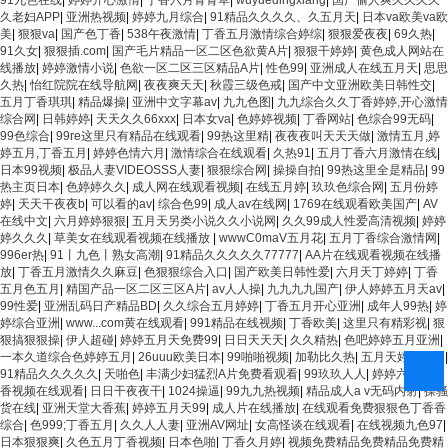
91九色在线
|
婷婷开心激情
|
丁香六月青青草
|
wuyuedingxiang
|
国产偷人爽久久久久
久老妇APP
|
亚洲热视频
|
婷婷九月综合
|
91精品久久久久、久五月天
|
日本va欧美va欧
美
|
狠狠va
|
国产色丁香
|
538午夜激情
|
丁香五月激情综合婷综
|
狠狠爱夜夜
|
69久热
|
91久女
|
狠狠插.com
|
国产毛片精品一区二区色欲黄A片
|
狠狠干婷婷
|
黄色成人网站在
线播放
|
婷婷激情小说
|
色欲一区二区三区精品A片
|
性色99
|
亚洲成人在线五月天
|
思思
久热
|
怡红院院在线导航网
|
夜夜爽天天
|
秋霞三级色戒
|
国产中文亚洲欧美日韩性交
|
五月丁香琪琪
|
精品爆操
|
亚洲中文字幕av
|
九九色图
|
九九综合久久丁香婷婷,开心激情
综合网
|
日韩婷婷
|
天天久久66xxx
|
日本女va
|
色婷婷视频
|
丁香网站
|
色综合99无码
|
99色综合
|
99re这里只有精品在线观看
|
99热这里精
|
夜夜夜叫天天天做
|
激情五月,婷
婷五月,丁香五月
|
婷婷色情六月
|
激情综合在线观看
|
久热91
|
五月丁香六月激情在线
|
日本99视频
|
极品人妻VIDEOSSS人妻
|
狠狠综合网
|
操操自拍
|
99热这里全是精品
|
99
热主页日本
|
色婷婷久久
|
成人网在线观看视频
|
在线五月婷
|
玖玖色综合网
|
五月份婷
婷
|
天天干夜夜b
|
可以看的av
|
综合色99
|
成人av在线网
|
1769在线观看欧美国产
|
AV
在线中文
|
六月婷婷狠狠
|
五月天另类小说久久小说网
|
久久99成人性爱高清视频
|
婷婷
婷久久久
|
草美女在线观看视频在线播放
|
wwwC0maV五月花
|
五月丁香综合激情网
|
996er热
|
91丨九色丨熟女高潮
|
91精品久久久久久77777
|
AA片在线观看视频在线播
放
|
丁香五月激情久久麻豆
|
色狠狠综合入口
|
国产欧美日韩性爱
|
六月天丁婷婷
|
丁香
五月色五月
|
精国产品一区二区三区A片
|
av人人操
|
九九九九国产
|
伊人婷婷五月天av
|
99性爱
|
亚洲乱码日产精品BD
|
久久综合五月婷婷
|
丁香五月开心亚洲
|
成年人99热
|
婷
婷综合亚洲
|
www...com黄在线观看
|
991精品在线视频
|
丁香欧美
|
这里只有精彩视
|
狠
狠搞狠狠操
|
伊人超碰
|
婷婷五月天免费99
|
日日天天天
|
久久精热
|
色吧婷婷五月亚洲
|
一本久道综合色婷婷五月
|
26uuu欧美日本
|
99啪啪视频
|
加勒比久热
|
五月天婷婷伊人
|
91精品久久久久久
|
天啪色
|
丰满少妇猛烈A片免费看观看
|
99玖玖人人
|
婷婷六月色丁
香视频在线观看
|
日日干夜夜干
|
1024操逼
|
99九九热视频
|
精品成人a v无码内射
|
操骚
货在线
|
亚洲天堂大香蕉
|
婷婷五月天99
|
成人片在线播放
|
在线观看免费狠狠色丁香香
综合
|
色999;丁香五月
|
久久人人妻
|
亚洲AV网址
|
女高怪谈在线观看
|
在线视频九色97
|
日本狠狠爽
|
久色五月丁香视频
|
日本色啪
|
丁香久月婷
|
视频免费精品免费精品免费精