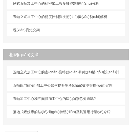
臥式五軸加工中心的精密加工與多軸控制技術(shù)分析
五軸立式加工中心的精度控制與技術(shù)優(yōu)勢(shì)解析
現(xiàn)貨短交期
相關(guān)文章
五軸立式加工中心的產(chǎn)品特點(diǎn)和結(jié)構(gòu)設(shè)計(jì)特性說(shuō)明
五軸龍門(mén)加工中心如何提升生產(chǎn)效率與穩(wěn)定性
五軸加工中心和五面體加工中心的區(qū)別你知道嗎?
落地式鏜銑床的結(jié)構(gòu)特點(diǎn)及其適用行業(yè)介紹