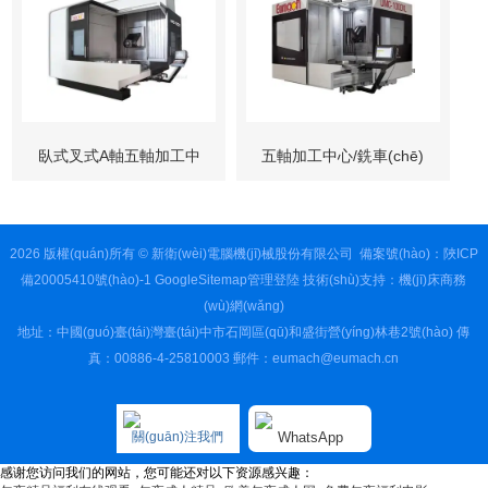
(fù)合加工中心
臥式叉式A軸五軸加工中
五軸加工中心/銑車(chē)
心
復(fù)合
2026 版權(quán)所有 © 新衛(wèi)電腦機(jī)械股份有限公司 備案號(hào)：
陜ICP
備20005410號(hào)-1
GoogleSitemap
管理登陸
技術(shù)支持：
機(jī)床商務
(wù)網(wǎng)
地址：中國(guó)臺(tái)灣臺(tái)中市石岡區(qū)和盛街營(yíng)林巷2號(hào) 傳
真：00886-4-25810003 郵件：eumach@eumach.cn
關(guān)注我們
WhatsApp
感谢您访问我们的网站，您可能还对以下资源感兴趣：