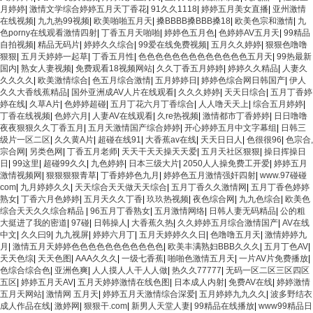
月婷婷
|
激情文学综合婷婷五月天丁香花
|
91久久1118
|
婷婷五月美女直播
|
亚州激情
在线视频
|
九九热99视频
|
欧美啪啪五月天
|
搡BBBB搡BBB搡18
|
欧美色宗和激情
|
九
色porny在线观看激情四射
|
丁香五月天啪啪
|
婷婷色五月色
|
色婷婷AV五月天
|
99精品
自拍视频
|
精品无码片
|
婷婷久久综合
|
99爱在线免费视频
|
五月久久婷婷
|
狠狠色噜噜
狠狠
|
五月天婷婷一起草
|
丁香五月性
|
色色色色色色色色色色色色色五月天
|
99热最新
国内
|
熟女人妻视频
|
免费观看18视频网站
|
久久丁香五月婷婷
|
婷婷久久精品
|
人妻久
久久久久
|
欧美激情综合
|
色五月综合激情
|
五月婷婷日
|
婷婷色综合网日韩国产
|
伊人
久久大香线蕉精品
|
国外亚洲成AV人片在线观看
|
久久久婷婷
|
天天日综合
|
五月丁香婷
婷在线
|
久草A片
|
色婷婷超碰
|
五月丁花六月丁香综合
|
人人噜天天上
|
综合五月婷婷
|
丁香在线视频
|
色婷六月
|
人妻AV在线观看
|
久re热视频
|
激情都市丁香婷婷
|
日日噜噜
夜夜狠狠久久丁香五月
|
五月天激情国产综合婷婷
|
开心婷婷五月中文字幕组
|
日韩三
级片一区二区
|
久久黄A片
|
超碰在线91
|
大香蕉av在线
|
天天日日人
|
色很很96
|
色宗合,
宗合网
|
另类色网
|
丁香五月老师
|
天天干天天操天天爱
|
五月天社区狠狠
|
操日挥操日
日
|
99这里
|
超碰99久久
|
九色婷婷
|
日本三级大片
|
2050人人操免费工开爱
|
婷婷五月
激情视频网
|
狠狠狠狠青草
|
丁香婷婷色九月
|
婷婷色五月激情强奸四射
|
www.97碰碰
com
|
九月婷婷久久
|
天天综合天天做天天综合
|
五月丁香久久激情网
|
五月丁香色婷婷
熟女
|
丁香六月色婷婷
|
五月天久久丁香
|
玖玖热视频
|
夜色综合网
|
九九色综合
|
欧美色
综合天天久久综合精品
|
96五月丁香熟女
|
五月激情网络
|
日韩人妻无码精品
|
公的粗
大挺进了我的密道
|
97碰
|
日韩操人
|
大香蕉久热
|
久久婷婷五月综合激情国产
|
AV在线
中文
|
久久曰9
|
九九视屏
|
婷婷六月丁
|
五月天婷婷久久日
|
色噜噜五月天
|
激情婷婷九
月
|
激情五月天婷婷色色色色色色色色色色色
|
欧美丰满熟妇BBB久久久
|
五月丁色AV
|
天天色综
|
天天色图
|
AAA久久久
|
一级七香蕉
|
啪啪色激情五月天
|
一片AV片免费播放
|
色综合综合色
|
亚洲色爽
|
人人摸人人干人人做
|
热久久77777
|
无码一区二区三区四区
五区
|
婷婷五月天AV
|
五月天婷婷激情在线色图
|
日本成人内射
|
免费AV在线
|
婷婷激情
五月天网站
|
激情网 五月天
|
婷婷五月天激情综合深爱
|
五月婷婷九九久久
|
波多野结衣
成人作品在线
|
激婷网
|
狠狠干.com
|
新男人天堂人妻
|
99精品在线播放
|
www99精品日