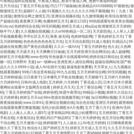
午夜精品福利在线观看_午夜成人精品_欧美午夜成人网_免费午夜福利电影
五月天综合
|
丁香五月手机在线
|
凹凸7777操操操
|
欧美精品XXXXBBBB
|
97狠狠色
|
狠
狠激情五月天
|
超碰97人人操
|
91视频久久久
|
久久久久久9热不雅视频
|
91丨九色丨熟
女|老版
|
激情综合网之激情五月
|
亚洲综合视频在线
|
九九激情视频
|
欧美综合激情
|
国
产超碰在线
|
夜夜爽天天爽
|
色播婷婷五月天
|
麻豆123区
|
99热线观看9
|
欧美美女视频
|
91dy.av
|
色婷婷综合在线
|
99无码视频
|
婷婷五月成人
|
精a品a
|
欧洲激情五月天婷婷
|
铁牛TV人妻
|
久久视频在线视频
|
久久er99热精品一区二区
|
天天影院色
|
人人草人人爱
手机视频看看
|
亭亭社区五月天
|
夜夜 操无码
|
色婷婷电影网
|
丁香色婷婷五月天
|
丁香
五月婷婷啪啪
|
色色色色色色色色五月先
|
五月天综合影院
|
91成人电影
|
91精品久
|
99
超碰在线免费
|
国产黄色在线观看
|
久久久一级AAA
|
丁香五月婷婷色
|
色久女
|
久热网
在线视频
|
天天舔天天
|
天天爽爽日日做做
|
五月天婷亚洲天综合网综合
|
成人超碰网
|
婷婷五月天电影网
|
www.色99
|
性色做爰片在线观看WW
|
婷婷在线日韩综合
|
亚洲视
频一区
|
日韩野外 无套
|
av一级棒av
|
亚洲亚洲人成综合网络
|
超碰在线网站9
|
国产精
品久久久久9999小说
|
成人AV在线中文版
|
操逼电影免费看
|
天天草女人
|
九九视频在
线观看视频6
|
99热只有这里有精品
|
99九九在线
|
五月天婷婷综合网
|
99无码视频
|
色
五月婷婷操逼
|
日日夜夜干
|
日本爆乳片手机在线播放
|
天天狠狠干
|
五月婷六月婷婷
|
六月婷婷AV
|
日韩AV成人电影
|
五月婷婷,六月婷婷
|
丁香花成人区
|
日本片日本片祼观
看网站在线看中文版网页在线看
|
婷婷五月天天
|
五月丁香综合网
|
丁香五月天日韩无
码
|
丁香五月婷婷国产在线
|
婷婷色吧
|
秋霞午夜理论
|
99精品小视频
|
婷婷久久综合久
|
五月婷婷香
|
婷婷五月天av
|
99re资源在线视频导航
|
97碰
|
3p日韩网站视频
|
天天日夜
夜夜操操操操
|
www.日本91
|
亚洲综合视频在线
|
综合色在线
|
亚洲五月婷婷
|
噼里啪啦
在线观看免费完整版视频
|
无码少妇高潮喷水A片免费
|
五月丁香六月片
|
亚洲AV无码
电影
|
人人操人人添人人摸97
|
这里有精品99
|
精品少妇蜜臀91
|
五月婷婷影
|
丁香五月
手机在线
|
大香蕉综合
|
亚洲乱码日产精品BD
|
丁香六月天婷婷色
|
色五月综合网
|
狠狠
干综合网
|
五月天激情小说
|
婷婷狠狠干
|
人人操女人
|
AV色五月婷婷
|
日日噜噜夜夜狠
狠久久丁香五月
|
色综合久
|
国产婷婷五月天
|
婷婷五月天成人五月天
|
久久五月天综合
|
丁香六月婷婷综合
|
97婷婷丁香五月天激情图片
|
五月丁香WWW
|
狠狠干综合网
|
五月