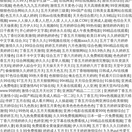
狠狠插
|
久久99大
|
秋霞学生妹一二级
|
在线网黄
|
99在线视频喷水
|
激情另类综合
|
国产
91视频
|
色色色九九九五月婷婷
|
激情五月天黄色小说
|
天天高潮夜夜爽
|
99亚洲视频
|
狠狠色综合网站久久久久
|
五月天婷婷三级黄
|
99ri国产在线
|
日韩美女羞羞网站在线观
看
|
色五月久久成人婷婷
|
日韩av在线免费观看
|
天天色综合图片
|
久久9精品
|
91日在线
视频
|
www.人人操人人看人人想人人摸 人人人人操,COM
|
亚洲成人超碰
|
色综合天天
天天做夜夜
|
五月伊人91
|
久久视频66
|
五月婷婷综合网
|
99热传媒
|
激情婷婷内射
|
日
日干夜夜干
|
开心婷婷中文字慕
|
婷婷永久在线
|
成人午夜免费电影
|
99精品在线观看
|
九九丁香社区欧美激情
|
婷婷热婷婷色
|
丁香五月天啪啪
|
欧美日本VA
|
久久婷婷国产
|
中文字幕,综合,91
|
丁香久久久
|
99视频在线9
|
小视频aaa久久久
|
五月丁香六月婷婷
网
|
激情久久久
|
99综合自拍
|
婷婷五月婷婷
|
六月色激情
|
综合色播
|
99ri精品在线
|
欧
美婷婷日本
|
丁香五月天激情
|
亚洲色碰
|
五月天狠狠网站
|
久9久9热久热
|
久久婷婷五
月天懂色
|
日本不卡中文字幕
|
综合五月丁香六月婷婷
|
久久免费精彩视频
|
色色婷婷丁
香五月天
|
综合网视频
|
婷久久久
|
爱草人视频
|
丁香五月婷婷激情完整版
|
玖玖资源天
天无码
|
婷婷伊人綜合中文
|
天天操天天干天天日
|
五月婷婷六月丁香首页
|
天堂中文国
产
|
偷偷狠狠久久婷婷五月天
|
五月天色五月
|
五月丁香啪啪啪啪
|
日韩成人AV在线播
放
|
97色综合视频
|
99热大香蕉
|
色狠狠综合
|
俺去也五月天婷婷
|
手机看片日日做夜夜
|
久99在线
|
97五月天
|
五月天狠狠网站
|
99ri精品
|
天天综合亚洲综合
|
91操在线
|
亚洲成
人免费电影
|
深爱激情AV
|
97操在线
|
天天肏在线观看
|
人人亚洲
|
亚洲天堂AV综合网
|
www.99婷婷
|
激情小说五月天社区丁香
|
亚洲国产精品二二三三区
|
亚洲婷婷丁香五月
天激情小说
|
av国产精品
|
欧美成人精品一区二区
|
久久丁香五月
|
99re热视频这里只精
品
|
停婷丁五月在线
|
成人看片网站
|
人人操超碰
|
丁香五月综合网亚洲综合欧美狠狠
|
五月婷综合
|
91九色熟女
|
激情五月黄色
|
欧美色色色色色色色
|
丁香五月婷婷深爱综合
激情
|
99久
|
99热9
|
成人五月天视频播放
|
亚洲小电影在线观看黄999
|
色狠狠综合
|
丁
香婷婷五月
|
九九热免费观看视频
|
久久99免费视频网站
|
日本一级一片免费视频
|
五月
丁香六月情婷婷久久
|
色婷亚洲
|
中文字幕在线免费看线人
|
99精品在线观看视频
|
丁香
婷婷人妻
|
欧美操我
|
免费观看全黄做爰的视频
|
伊人玖玖网
|
五月丁香久久久日婷婷久
久婷婷日
|
久久99免费视频
|
婷婷成人五月天
|
五月天婷婷激情综合
|
九九热av
|
性爱五