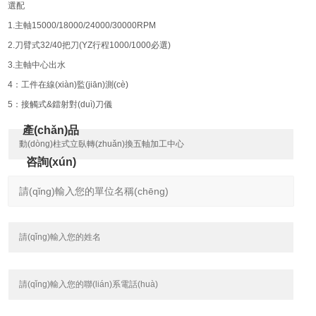
選配
1.主軸15000/18000/24000/30000RPM
2.刀臂式32/40把刀(YZ行程1000/1000必選)
3.主軸中心出水
4：工件在線(xiàn)監(jiān)測(cè)
5：接觸式&鐳射對(duì)刀儀
產(chǎn)品
咨詢(xún)