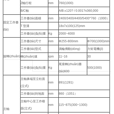
Z軸行程
mm
760(1000)
B/C軸
A/B:±120? / 0.001?x360,000
工作臺(tái)面積
mm
2400/3400/4400/5400*760（1000）
固定工作臺
T 型溝
18x7x100(125)mm
(tái)
工作臺(tái)負(fù)重
Kg
2000~4000
工作臺(tái)尺寸
mm
Φ255-800mm
Φ700(1000)mm
工作臺(tái)型式
渦輪傳動(dòng)
力矩電機(jī)
旋轉(zhuǎn)
轉(zhuǎn)速
rpm
11~16
30
尾座轉(zhuǎn)臺
工作臺(tái)負(fù)重
Kg
500(1000)
(tái)600
主軸鼻端至立柱面
mm
891(1281)
(立式)
工作臺(tái)到地面
mm
860（1051）
主軸中心至工作檯
mm
115~875(300~1300)
面(立式)
主軸