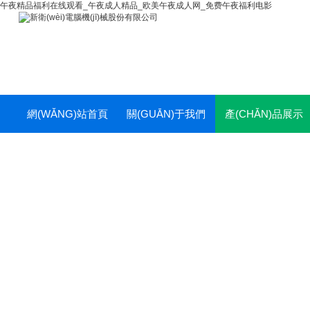
午夜精品福利在线观看_午夜成人精品_欧美午夜成人网_免费午夜福利电影
網(WǍNG)站首頁
關(GUĀN)于我們
產(CHǍN)品展示
(YÈ)