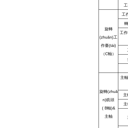
工
工作
轉
旋轉
工作
(zhuǎn)工
作臺(tái)
（C軸）
主軸
旋轉(zhuǎ
主
n)銑頭
主
( B軸)&
主軸