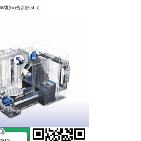
復(fù)合
參數(shù)：