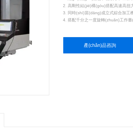
2. 高剛性結(jié)構(gòu)搭配高速高扭力
3. 同時(shí)當(dāng)成立式綜合加工
4. 搭配千分之一度旋轉(zhuǎn)工作臺(tái
5. 搭配高精度千分之一度旋轉(zhuǎn)軸
(jī)，適合航太零件加工。
產(chǎn)品咨詢