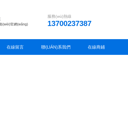
服務(wù)熱線
13700237387
衛(wèi)官網(wǎng)
在線留言
聯(LIÁN)系我們
在線商鋪