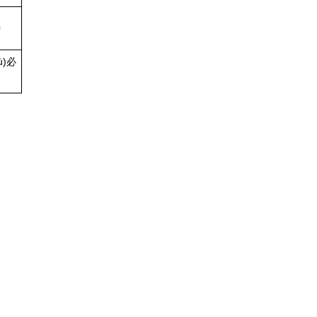
0
ù)必