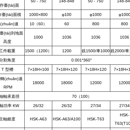
50 - 750
148-848
50 - 750
148-8
作臺(tái)面
臺(tái)面積
1000×800
φ100
φ1000
φ100
(zhuǎn)速
10（60）
60
800
800
臺(tái)到地面
1000
1036
1036
1036
高度
工件載重
1500（1200）
1200
銑1500/車1000
銑2000/車
分割角度
0.001*360°
T 型槽
7×18H×100
7×18H×120
7×18H×120
7×18H×
轉(zhuǎn)速
18000
18000
12000
1200
RPM
軸軸承直徑
70（100）
軸功率 KW
26/32
26/32
27/34
27/34
HSK-
主軸錐度
HSK-A63
HSK-A63/A100
HSK-T63
T63(T1