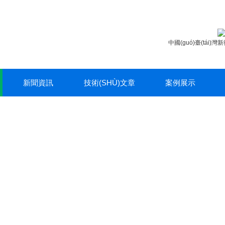
中國(guó)臺(tái)灣新
新聞資訊
技術(SHÙ)文章
案例展示