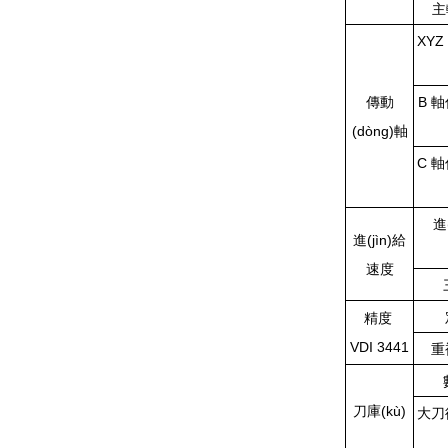
主
XYZ
傳動
B 軸
(dòng)軸
C 軸
進
進(jìn)給
速度
精度
VDI 3441
重
刀庫(kù)
大刀徑