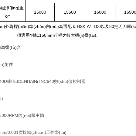
ī)械淨(jìng)重
15000
15500
16000
1650
KG
ào)外為標(biāo)準(zhǔn)內(nèi)為選配 & HSK-A/T100以及80把刀刀庫(k
須選用Y軸1150mm行程之較大機(jī)臺(tái).
車復(fù)合
：
ǔn)附件
40D或HEIDENHAINiTNC640數(shù)值控制器
ù)
18000RPM內(nèi)藏主軸
mm/0.001度旋轉(zhuǎn)工作臺(tái)