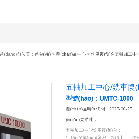
當(dāng)前位置：
首頁(yè)
>
產(chǎn)品中心
>
銑車復(fù)合五軸加工中
五軸加工中心/銑車復(f
型號(hào)：UMTC-1000
產(chǎn)品時(shí)間：2025-06-25
簡(jiǎn)要描述：
五軸加工中心/銑車復(fù)合：
1. 結(jié)構(gòu)緊密、體積小、工作