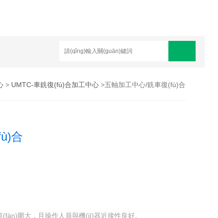
心
>
UMTC-車銑復(fù)合加工中心
>五軸加工中心/銑車復(fù)合
ù)合
範(fàn)圍大，且操作人員與機(jī)器近接性良好。