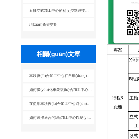
五軸立式加工中心的精度控制與技術(shù)優(yōu)勢(shì)解析
現(xiàn)貨短交期
專案
相關(guān)文章
X
車銑復(fù)合加工中心在自動(dòng)化生產(chǎn)線中的作用與集成
B軸旋
如何優(yōu)化車銑復(fù)合加工中心的加工工藝？
行程&
主軸
在使用車銑復(fù)合加工中心時(shí)的安全準(zhǔn)則
距離
立式
如何選擇適合的5軸加工中心以應(yīng)對(duì)復(fù)雜加工需求？
工
臥式