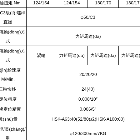
軸扭矩 Nm
124/154
124/154
130/170
130/17
 C3級(jí) 螺桿
φ50/C3
直徑
傳動(dòng)方
力矩馬達(dá)
式
傳動(dòng)方
渦輪
力矩馬達(dá)
力矩馬達(dá)
力矩馬達(
式
(jìn)給速度
20/20/20
M/Min.
三軸快移
24(40)
定位精度
0.008/10″
複定位精度
0.006/5″
數(shù)量
HSK-A63:40(52/80)或(HSK-A100:60)
/長(zhǎng)/
φ120/300mm/7KG
重