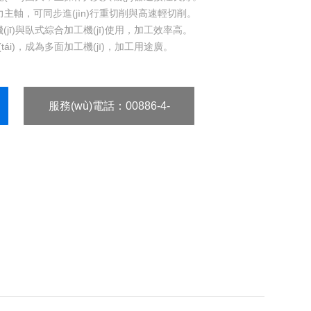
主軸，可同步進(jìn)行重切削與高速輕切削。
機(jī)與臥式綜合加工機(jī)使用，加工效率高。
)，成為多面加工機(jī)，加工用途廣。
及千分之一度旋轉(zhuǎn)工作臺(tái)，成為五軸加工機
服務(wù)電話
：00886-4-
25810032