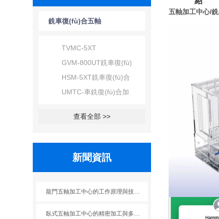
紹
五軸加工中心/銑車
銑車復(fù)合五軸
加工中心
TVMC-5XT
GVM-800UT銑車復(fù)
合
HSM-5XT銑車復(fù)合
UMTC-車銑復(fù)合加
工中心
查看全部 >>
新聞資訊
龍門五軸加工中心的工作原理與技術(shù)特點(diǎn)概述
臥式五軸加工中心的精密加工與多軸控制技術(shù)分析