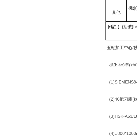
機(j
其他
附註:( )括號(h
五軸加工中心/銑
標(biāo)準(zh
(1)SIEMENS8
(2)40把刀庫(k
(3)HSK-A63/
(4)φ800*1000